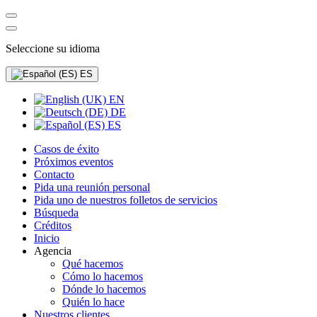
Seleccione su idioma
ES
EN
DE
ES
Casos de éxito
Próximos eventos
Contacto
Pida una reunión personal
Pida uno de nuestros folletos de servicios
Búsqueda
Créditos
Inicio
Agencia
Qué hacemos
Cómo lo hacemos
Dónde lo hacemos
Quién lo hace
Nuestros clientes