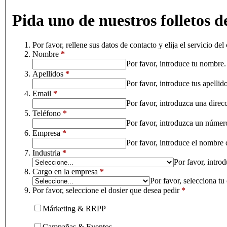
Pida uno de nuestros folletos de
Por favor, rellene sus datos de contacto y elija el servicio de
Nombre
*
Por favor, introduce tu nombre.
Apellidos
*
Por favor, introduce tus apellido
Email
*
Por favor, introduzca una direc
Teléfono
*
Por favor, introduzca un número
Empresa
*
Por favor, introduce el nombre 
Industria
*
Por favor, intro
Cargo en la empresa
*
Por favor, selecciona tu
Por favor, seleccione el dosier que desea pedir
*
Márketing & RRPP
Campañas & Eventos