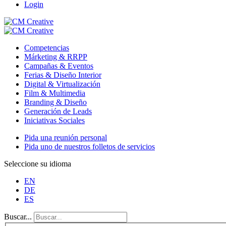
Login
Competencias
Márketing & RRPP
Campañas & Eventos
Ferias & Diseño Interior
Digital & Virtualización
Film & Multimedia
Branding & Diseño
Generación de Leads
Iniciativas Sociales
Pida una reunión personal
Pida uno de nuestros folletos de servicios
Seleccione su idioma
EN
DE
ES
Buscar...